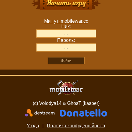
Ми тут: mobilewar.cc
Ник:
Пароль:
(c) Volodya14 & GhosT (kasper)
Угода
|
Політика конфіденційності